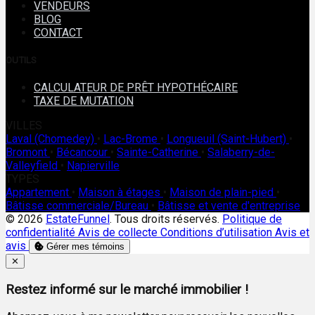
VENDEURS
BLOG
CONTACT
OUTILS
CALCULATEUR DE PRÊT HYPOTHÉCAIRE
TAXE DE MUTATION
VILLES
Laval (Chomedey)
•
Lac-Brome
•
Longueuil (Saint-Hubert)
•
Bromont
•
Bécancour
•
Sainte-Catherine
•
Salaberry-de-
Valleyfield
•
Napierville
TYPES
Appartement
•
Maison à étages
•
Maison de plain-pied
•
Bâtisse commerciale/Bureau
•
Bâtisse et vente d'entreprise
© 2026
EstateFunnel
. Tous droits réservés.
Politique de
confidentialité
Avis de collecte
Conditions d’utilisation
Avis et
avis
Gérer mes témoins
Close
✕
Restez informé sur le marché immobilier !