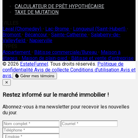
CALCULATEUR DE PRÊT HYPOTHÉCAIRE
TAXE DE MUTATION
VILLES
Laval (Chomedey)
•
Lac-Brome
•
Longueuil (Saint-Hubert)
•
Bromont
•
Bécancour
•
Sainte-Catherine
•
Salaberry-de-
Valleyfield
•
Napierville
TYPES
Appartement
•
Bâtisse commerciale/Bureau
•
Maison à
étages
•
Maison de plain-pied
•
Bâtisse et vente d'entreprise
© 2026
EstateFunnel
. Tous droits réservés.
Politique de
confidentialité
Avis de collecte
Conditions d’utilisation
Avis et
avis
Gérer mes témoins
Close
✕
Restez informé sur le marché immobilier !
Abonnez-vous à ma newsletter pour recevoir les nouvelles
du jour.