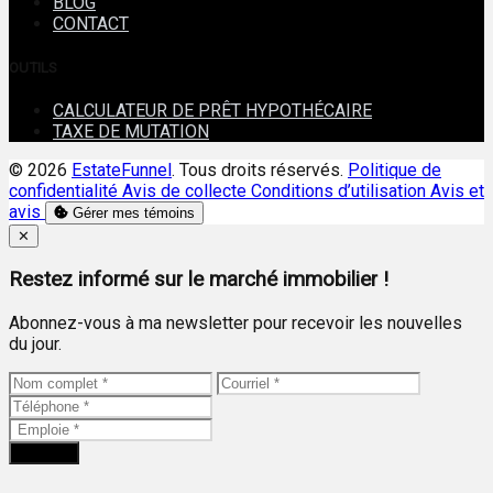
BLOG
CONTACT
OUTILS
CALCULATEUR DE PRÊT HYPOTHÉCAIRE
TAXE DE MUTATION
© 2026
EstateFunnel
. Tous droits réservés.
Politique de
confidentialité
Avis de collecte
Conditions d’utilisation
Avis et
avis
Gérer mes témoins
Close
✕
Restez informé sur le marché immobilier !
Abonnez-vous à ma newsletter pour recevoir les nouvelles
du jour.
Envoyer