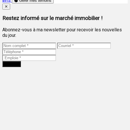
avis
Gérer mes témoins
Close
✕
Restez informé sur le marché immobilier !
Abonnez-vous à ma newsletter pour recevoir les nouvelles
du jour.
Envoyer