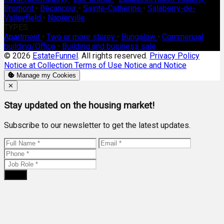
Bromont
•
Bécancour
•
Sainte-Catherine
•
Salaberry-de-
Valleyfield
•
Napierville
TYPES
Apartment
•
Two or more storey
•
Bungalow
•
Commercial
building/Office
•
Building and business sale
© 2026
EstateFunnel
. All rights reserved.
Privacy Policy
Notice at Collection
Terms of Use
Notice and Notice
Manage my Cookies
Close
✕
Stay updated on the housing market!
Subscribe to our newsletter to get the latest updates.
Send