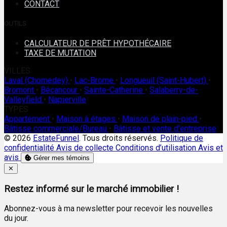
CONTACT
OUTILS
CALCULATEUR DE PRÊT HYPOTHÉCAIRE
TAXE DE MUTATION
VILLES
Laval (Chomedey)
•
Lac-Brome
•
Longueuil (Saint-Hubert)
•
Bromont
•
Bécancour
•
Sainte-Catherine
•
Salaberry-de-
Valleyfield
•
Napierville
TYPES
Appartement
•
Maison à étages
•
Maison de plain-pied
•
Bâtisse commerciale/Bureau
•
Bâtisse et vente d'entreprise
© 2026
EstateFunnel
. Tous droits réservés.
Politique de
confidentialité
Avis de collecte
Conditions d’utilisation
Avis et
avis
Gérer mes témoins
Close
✕
Restez informé sur le marché immobilier !
Abonnez-vous à ma newsletter pour recevoir les nouvelles
du jour.